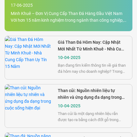
Toàn Quốc
17-06-2025
Minh Khuê – Đơn Vị Cung Cấp Than Đá Hàng Đầu Việt Nam
Với hơn 15 năm kinh nghiệm trong ngành than công nghiệp,
Công ty Minh Khuê tự hào là nhà phân phối than đá uy tín,
chất lượng, giá cả cạnh tranh trên toàn quốc. Chúng tôi
chuyên cung cấp đa dạng các loại than như than đá, than
Giá Than Đá Hôm Nay: Cập Nhật
cục, than cám, than bùn, than tổ ong, xỉ than cho hàng trăm
Mới Nhất Từ Minh Khuê - Nhà Cung
nhà máy, lò hơi công nghiệp và cơ sở sản xuất xi măng lớn
Cấp Than Uy Tín 15 Năm
10-04-2025
Bạn đang tìm kiếm thông tin về giá than
đá hôm nay cho doanh nghiệp? Trong
bối cảnh thị trường nhiên liệu biến động
không ngừng, việc nắm bắt được giá
than đá chính xác và tìm nhà cung cấp
Than củi: Nguồn nhiên liệu tự
uy tín là yếu tố then chốt giúp doanh
nhiên và ứng dụng đa dạng trong
nghiệp tối ưu chi phí sản xuất. Bài viết
cuộc sống hiện đại
10-04-2025
này cung cấp thông tin mới nhất về giá
Than củi là một dạng nhiên liệu rắn
than đá và giải pháp cung ứng chất
được tạo ra bằng cách đốt gỗ trong
lượng từ Minh Khuê - đối tác tin cậy với
điều kiện hạn chế oxy. Quá trình này,
15 năm kinh nghi
được gọi là nhiệt phân, loại bỏ hầu hết