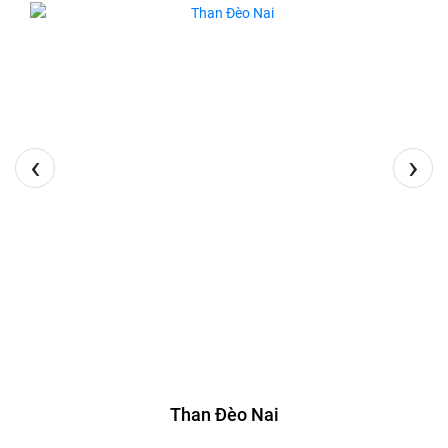
‹
›
Than Đèo Nai