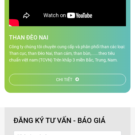
THAN ĐÈO NAI
Công ty chúng tôi chuyên cung cấp và phân phối than các loại:
Than cục, than Đèo Nai, than cám, than bùn,......theo tiêu
chuẩn việt nam (TCVN) Trên khắp 3 miền Bắc, Trung, Nam.
CHI TIẾT
ĐĂNG KÝ TƯ VẤN - BÁO GIÁ