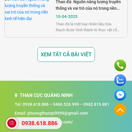
độ ẩm và các chất bay hơi từ gỗ, để lại
Than đá: Nguồn năng lượng truyền
chủ yếu là carbon. Kết quả là một loại
thống và vai trò của nó trong nền
nhiên liệu có hiệu suất cháy cao, ít khói
kinh tế hiện đại
10-04-2025
và nhiệt lượng lớn.
Than đá là một loại nhiên liệu hóa
thạch được hình thành từ thực vật cổ
đại bị chôn vùi và nén chặt dưới lòng
đất qua hàng triệu năm. Quá trình này,
được gọi là "than hóa", biến đổi vật chất
XEM TẤT CẢ BÀI VIẾT
hữu cơ thành than với các mức độ
carbon khác nhau. Loài người đã khai
thác than đá từ thời cổ đại, nhưng việc
sử dụng than đá trở nên phổ biến trong
Cách mạng Công nghiệp.
THAN CỤC QUẢNG NINH
Tel:
0938.618.886
–
0466.526.999
–
0962.819.881
Email:
phuongthanqn9999@gmail.com
Website: http://thandotlo.com/
0938.618.886